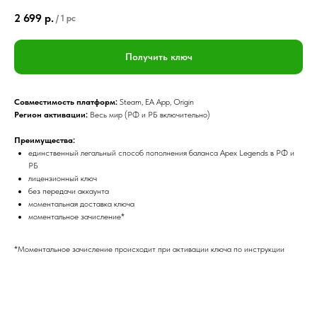
2 699
р.
/
1 pc
Получить ключ
Совместимость платформ:
Steam, EA App, Origin
Регион активации:
Весь мир (РФ и РБ включительно)
Преимущества:
единственный легальный способ пополнения баланса Apex Legends в РФ и
РБ
лицензионный ключ
без передачи аккаунта
моментальная доставка ключа
моментальное зачисление*
*Моментальное зачисление происходит при активации ключа по инструкции